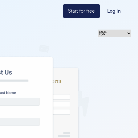
Start for free
Log In