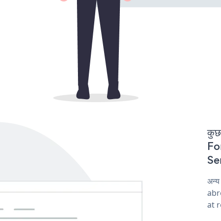
कुछ
For
Ser
अन्
abro
at 