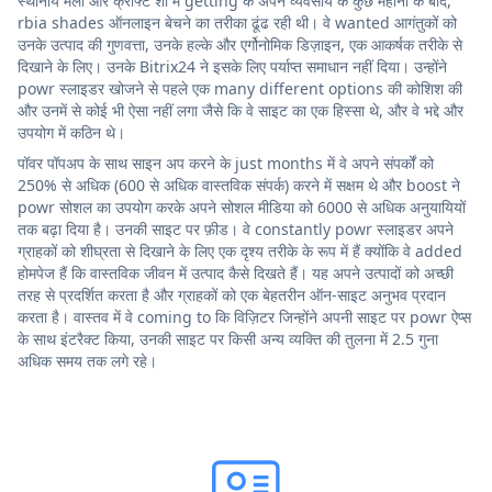
स्थानीय मेलों और क्राफ्ट शो में getting के अपने व्यवसाय के कुछ महीनों के बाद,
rbia shades ऑनलाइन बेचने का तरीका ढूंढ रही थी। वे wanted आगंतुकों को
उनके उत्पाद की गुणवत्ता, उनके हल्के और एर्गोनोमिक डिज़ाइन, एक आकर्षक तरीके से
दिखाने के लिए। उनके Bitrix24 ने इसके लिए पर्याप्त समाधान नहीं दिया। उन्होंने
powr स्लाइडर खोजने से पहले एक many different options की कोशिश की
और उनमें से कोई भी ऐसा नहीं लगा जैसे कि वे साइट का एक हिस्सा थे, और वे भद्दे और
उपयोग में कठिन थे।
पॉवर पॉपअप के साथ साइन अप करने के just months में वे अपने संपर्कों को
250% से अधिक (600 से अधिक वास्तविक संपर्क) करने में सक्षम थे और boost ने
powr सोशल का उपयोग करके अपने सोशल मीडिया को 6000 से अधिक अनुयायियों
तक बढ़ा दिया है। उनकी साइट पर फ़ीड। वे constantly powr स्लाइडर अपने
ग्राहकों को शीघ्रता से दिखाने के लिए एक दृश्य तरीके के रूप में हैं क्योंकि वे added
होमपेज हैं कि वास्तविक जीवन में उत्पाद कैसे दिखते हैं। यह अपने उत्पादों को अच्छी
तरह से प्रदर्शित करता है और ग्राहकों को एक बेहतरीन ऑन-साइट अनुभव प्रदान
करता है। वास्तव में वे coming to कि विज़िटर जिन्होंने अपनी साइट पर powr ऐप्स
के साथ इंटरैक्ट किया, उनकी साइट पर किसी अन्य व्यक्ति की तुलना में 2.5 गुना
अधिक समय तक लगे रहे।