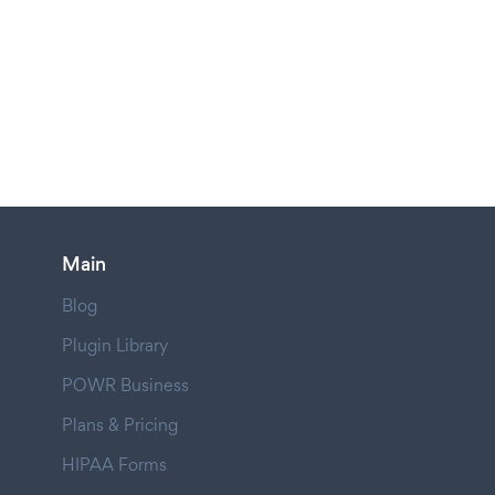
Main
Blog
Plugin Library
POWR Business
Plans & Pricing
HIPAA Forms