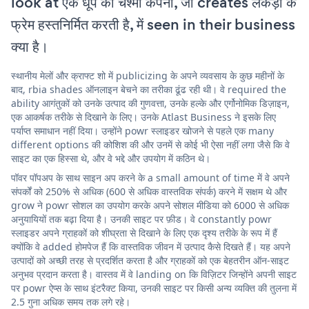
look at एक धूप का चश्मा कंपनी, जो creates लकड़ी के
फ्रेम हस्तनिर्मित करती है, में seen in their business
क्या है।
स्थानीय मेलों और क्राफ्ट शो में publicizing के अपने व्यवसाय के कुछ महीनों के
बाद, rbia shades ऑनलाइन बेचने का तरीका ढूंढ रही थी। वे required the
ability आगंतुकों को उनके उत्पाद की गुणवत्ता, उनके हल्के और एर्गोनोमिक डिज़ाइन,
एक आकर्षक तरीके से दिखाने के लिए। उनके Atlast Business ने इसके लिए
पर्याप्त समाधान नहीं दिया। उन्होंने powr स्लाइडर खोजने से पहले एक many
different options की कोशिश की और उनमें से कोई भी ऐसा नहीं लगा जैसे कि वे
साइट का एक हिस्सा थे, और वे भद्दे और उपयोग में कठिन थे।
पॉवर पॉपअप के साथ साइन अप करने के a small amount of time में वे अपने
संपर्कों को 250% से अधिक (600 से अधिक वास्तविक संपर्क) करने में सक्षम थे और
grow ने powr सोशल का उपयोग करके अपने सोशल मीडिया को 6000 से अधिक
अनुयायियों तक बढ़ा दिया है। उनकी साइट पर फ़ीड। वे constantly powr
स्लाइडर अपने ग्राहकों को शीघ्रता से दिखाने के लिए एक दृश्य तरीके के रूप में हैं
क्योंकि वे added होमपेज हैं कि वास्तविक जीवन में उत्पाद कैसे दिखते हैं। यह अपने
उत्पादों को अच्छी तरह से प्रदर्शित करता है और ग्राहकों को एक बेहतरीन ऑन-साइट
अनुभव प्रदान करता है। वास्तव में वे landing on कि विज़िटर जिन्होंने अपनी साइट
पर powr ऐप्स के साथ इंटरैक्ट किया, उनकी साइट पर किसी अन्य व्यक्ति की तुलना में
2.5 गुना अधिक समय तक लगे रहे।