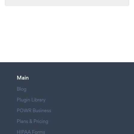
Main
Blog
Plugin Library
POWR Business
Plans & Pricing
HIPAA Forms