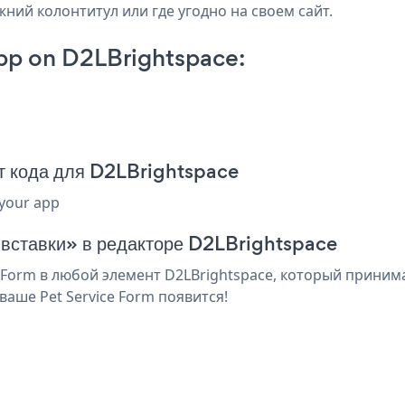
жний колонтитул или где угодно на своем сайт.
pp on D2LBrightspace:
т кода для D2LBrightspace
 your app
 вставки» в редакторе D2LBrightspace
Form в любой элемент D2LBrightspace, который принима
аше Pet Service Form появится!