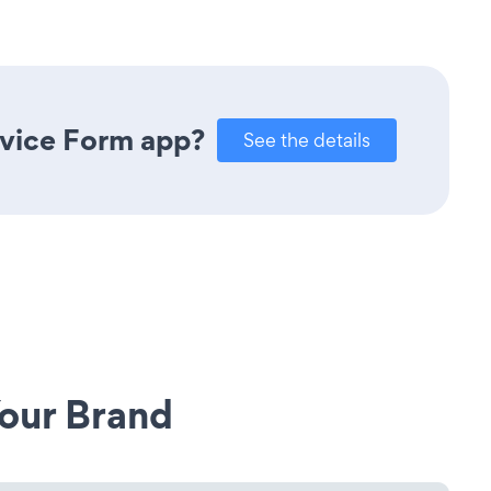
rvice Form app?
See the details
our Brand