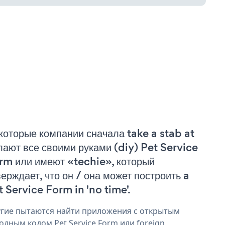
которые компании сначала take a stab at
лают все своими руками (diy) Pet Service
rm или имеют «techie», который
верждает, что он / она может построить a
t Service Form in 'no time'.
гие пытаются найти приложения с открытым
одным кодом Pet Service Form или foreign