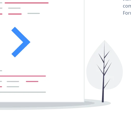
com
For