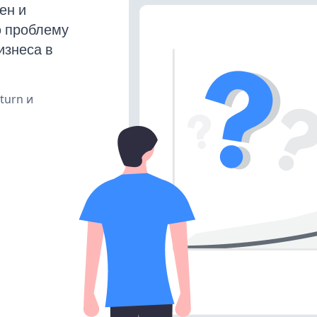
ен и
ю проблему
изнеса в
 turn и