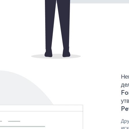
Не
де
Fo
ут
Pe
Дру
исх