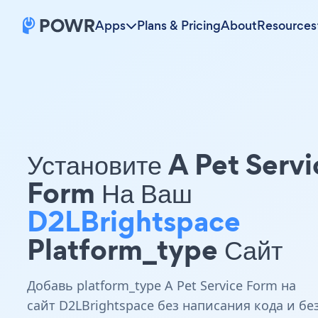
Apps
Plans & Pricing
About
Resources
Установите A Pet Servi
Form На Ваш
D2LBrightspace
Platform_type Сайт
Добавь platform_type A Pet Service Form на
сайт D2LBrightspace без написания кода и бе