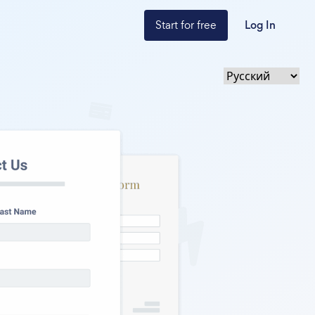
Start for free
Log In