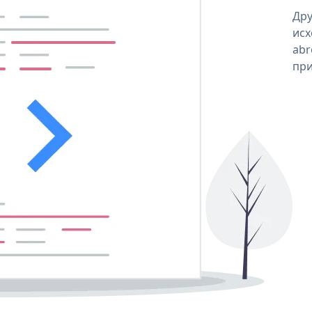
Дру
исх
abr
при