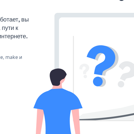
ботает, вы
пути к
интернете.
te, make и