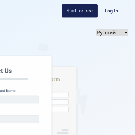
Start for free
Log In