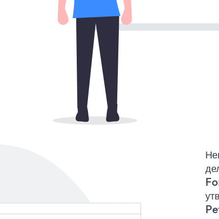
Не
де
Fo
ут
Pe