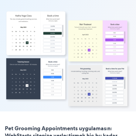
Pet Grooming Appointments uygulamasını
WebStarts sitenize yerleştirmek hiç bu kadar