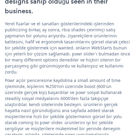
designs sahip olduğu seen in their
business.
Yerel fuarlar ve el sanatları gösterilerindeki işlerinden
publicizing birkaç ay sonra, rbia shades çevrimiçi satış
yapmanın bir yolunu arıyordu. ziyaretçilere ürünlerinin
kalitesini, hafif ve ergonomik tasarımlarını görsel olarak çekici
bir şekilde göstermek için wanted. onların WebStarts bunun
için yeterli bir çözüm sağlamadı. powr slider'ı bulmadan önce
bir many different options denediler ve hiçbiri sitenin bir
parçasıymış gibi görünmüyordu ve kullanışsız ve kullanımı
zordu.
Powr açılır penceresine kaydolma a small amount of time
işleminde, kişilerini %250'nin üzerinde boost (600'ün
üzerinde gerçek kişi) başardılar ve powr sosyal kullanarak
steadily sosyal medyalarını 6000'den fazla takipçiye
ulaştırdılar. kendi sitelerinde besleyin. ürünlerin gerçek
hayatta nasıl göründüğünü ana sayfada added olarak
müşterilerine hızlı bir şekilde göstermenin görsel bir yolu
olarak coming to powr slider. ürünlerini iyi bir şekilde
sergiliyor ve müşterilere mükemmel bir yerinde deneyim
yaşatıyor. aslında, sitelerinde powr uygulamalarıyla