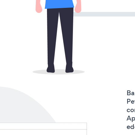
Ba
Pe
co
Ap
ede