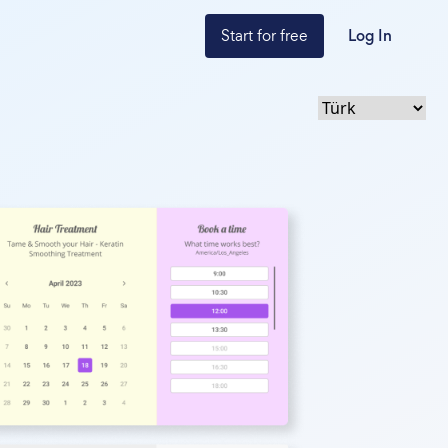
Start for free
Log In