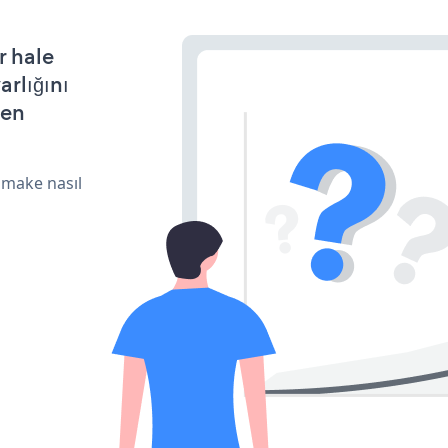
r hale
arlığını
den
 make nasıl