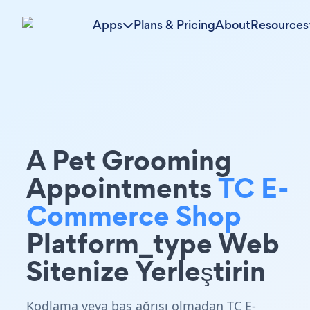
Apps
Plans & Pricing
About
Resources
A Pet Grooming
Appointments
TC E-
Commerce Shop
Platform_type Web
Sitenize Yerleştirin
Kodlama veya baş ağrısı olmadan TC E-