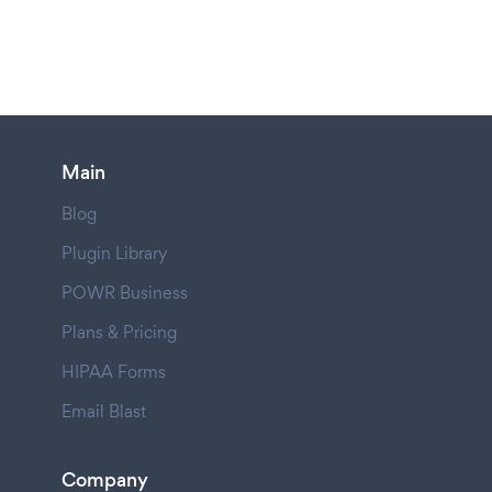
Main
Blog
Plugin Library
POWR Business
Plans & Pricing
HIPAA Forms
Email Blast
Company