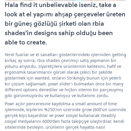
Hala find it unbelievable iseniz, take a
look at el yapımı ahşap çerçeveler üreten
bir güneş gözlüğü şirketi olan rbia
shades'in designs sahip olduğu been
able to create.
Yerel fuarlar ve el sanatları gösterilerindeki işlerinden getting
birkaç ay sonra, rbia shades çevrimiçi satış yapmanın bir
yolunu arıyordu. ziyaretçilere ürünlerinin kalitesini, hafif ve
ergonomik tasarımlarını görsel olarak çekici bir şekilde
göstermek için wanted. onların Strikingly bunun için yeterli
bir çözüm sağlamadı. powr slider'ı bulmadan önce bir many
different options denediler ve hiçbiri sitenin bir parçasıymış
gibi görünmüyordu ve kullanışsız ve kullanımı zordu.
Powr açılır penceresine kaydolma a small amount of time
işleminde, kişilerini %250'nin üzerinde grow (600'ün üzerinde
gerçek kişi) başardılar ve powr sosyal kullanarak steadily
sosyal medyalarını 6000'den fazla takipçiye ulaştırdılar. kendi
sitelerinde besleyin. ürünlerin gerçek hayatta nasıl