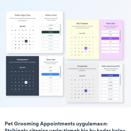
Pet Grooming Appointments uygulamasını
Strikingly sitenize yerleştirmek hiç bu kadar kolay