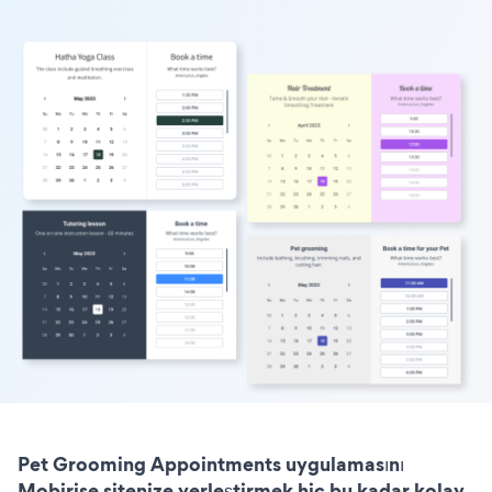
Pet Grooming Appointments uygulamasını
Mobirise sitenize yerleştirmek hiç bu kadar kolay