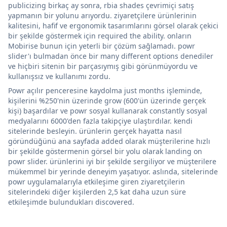
publicizing birkaç ay sonra, rbia shades çevrimiçi satış
yapmanın bir yolunu arıyordu. ziyaretçilere ürünlerinin
kalitesini, hafif ve ergonomik tasarımlarını görsel olarak çekici
bir şekilde göstermek için required the ability. onların
Mobirise bunun için yeterli bir çözüm sağlamadı. powr
slider'ı bulmadan önce bir many different options denediler
ve hiçbiri sitenin bir parçasıymış gibi görünmüyordu ve
kullanışsız ve kullanımı zordu.
Powr açılır penceresine kaydolma just months işleminde,
kişilerini %250'nin üzerinde grow (600'ün üzerinde gerçek
kişi) başardılar ve powr sosyal kullanarak constantly sosyal
medyalarını 6000'den fazla takipçiye ulaştırdılar. kendi
sitelerinde besleyin. ürünlerin gerçek hayatta nasıl
göründüğünü ana sayfada added olarak müşterilerine hızlı
bir şekilde göstermenin görsel bir yolu olarak landing on
powr slider. ürünlerini iyi bir şekilde sergiliyor ve müşterilere
mükemmel bir yerinde deneyim yaşatıyor. aslında, sitelerinde
powr uygulamalarıyla etkileşime giren ziyaretçilerin
sitelerindeki diğer kişilerden 2,5 kat daha uzun süre
etkileşimde bulundukları discovered.