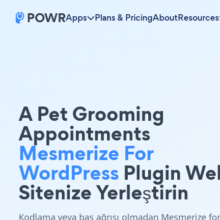
Apps
Plans & Pricing
About
Resources
A Pet Grooming
Appointments
Mesmerize For
WordPress
Plugin We
Sitenize Yerleştirin
Kodlama veya baş ağrısı olmadan Mesmerize fo