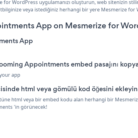
for WordPress uygulamanızı oluşturun, web sitenizin stil
ilginize veya istediğiniz herhangi bir yere Mesmerize for W
intments App on Mesmerize for Wor
tments App
rooming Appointments embed pasajını kopy
 your app
sinde html veya gömülü kod öğesini ekleyin
üne html veya bir embed kodu alan herhangi bir Mesmerize 
ments 'in görünecek!