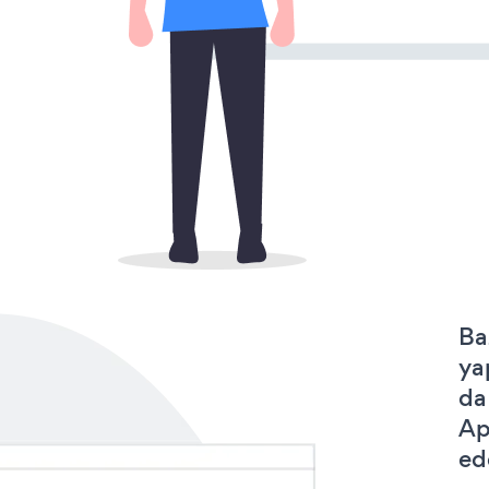
Ba
ya
da
Ap
ede