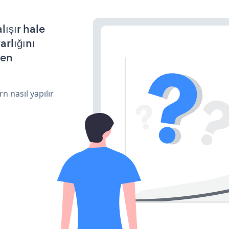
ışır hale
arlığını
den
n nasıl yapılır