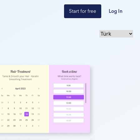
Start for free
Log In