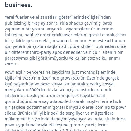
business.
Yerel fuarlar ve el sanatları gösterilerindeki işlerinden
publicizing birkaç ay sonra, rbia shades çevrimiçi satış
yapmanın bir yolunu arıyordu. ziyaretçilere ürünlerinin
kalitesini, hafif ve ergonomik tasarımlarını görsel olarak çekici
bir şekilde göstermek için wanted. onların Homestead bunun
için yeterli bir çözüm sağlamadı. powr slider'ı bulmadan önce
bir different third-party apps denediler ve hiçbiri sitenin bir
parçasıymış gibi görünmüyordu ve kullanışsız ve kullanımı
zordu.
Powr açılır penceresine kaydolma just months işleminde,
kişilerini %250'nin üzerinde grow (600'ün üzerinde gerçek
kişi) başardılar ve powr sosyal kullanarak steadily sosyal
medyalarını 6000'den fazla takipçiye ulaştırdılar. kendi
sitelerinde besleyin. ürünlerin gerçek hayatta nasıl
göründüğünü ana sayfada added olarak müşterilerine hızlı
bir şekilde göstermenin görsel bir yolu olarak coming to powr
slider. ürünlerini iyi bir şekilde sergiliyor ve müşterilere
mükemmel bir yerinde deneyim yaşatıyor. aslında, sitelerinde
powr uygulamalarıyla etkileşime giren ziyaretçilerin
sitelerindeki diğer kişilerden 2,5 kat daha uzun süre