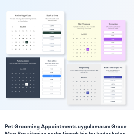
Pet Grooming Appointments uygulamasını Grace
Mag Pro sitenize yerleştirmek hiç bu kadar kolay