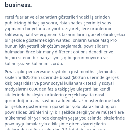
business.
Yerel fuarlar ve el sanatları gösterilerindeki işlerinden
publicizing birkaç ay sonra, rbia shades çevrimiçi satış
yapmanın bir yolunu arıyordu. ziyaretçilere ürünlerinin
kalitesini, hafif ve ergonomik tasarımlarını görsel olarak çekici
bir şekilde göstermek için wanted. onların Grace Mag Pro
bunun için yeterli bir çözüm sağlamadı. powr slider'ı
bulmadan önce bir many different options denediler ve
hiçbiri sitenin bir parçasıymış gibi görünmüyordu ve
kullanışsız ve kullanımı zordu.
Powr açılır penceresine kaydolma just months işleminde,
kişilerini %250'nin üzerinde boost (600'ün üzerinde gerçek
kişi) başardılar ve powr sosyal kullanarak steadily sosyal
medyalarını 6000'den fazla takipçiye ulaştırdılar. kendi
sitelerinde besleyin. ürünlerin gerçek hayatta nasıl
göründüğünü ana sayfada added olarak müşterilerine hızlı
bir şekilde göstermenin görsel bir yolu olarak landing on
powr slider. ürünlerini iyi bir şekilde sergiliyor ve müşterilere
mükemmel bir yerinde deneyim yaşatıyor. aslında, sitelerinde
powr uygulamalarıyla etkileşime giren ziyaretçilerin
sitelerindeki diğer kişilerden 2,5 kat daha uzun süre