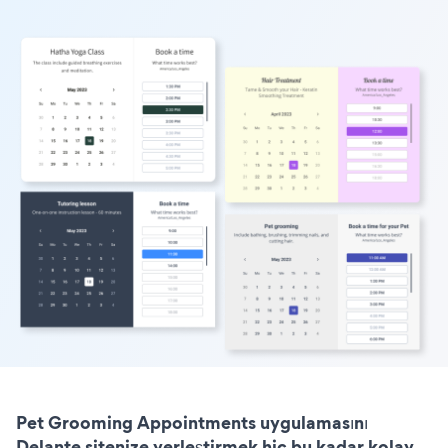
Pet Grooming Appointments uygulamasını
Delante sitenize yerleştirmek hiç bu kadar kolay