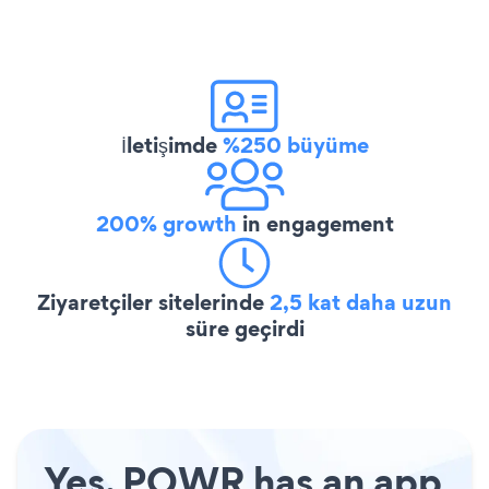
İletişimde
%250 büyüme
200% growth
in engagement
Ziyaretçiler sitelerinde
2,5 kat daha uzun
süre geçirdi
Yes, POWR has an app