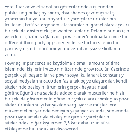
Yerel fuarlar ve el sanatları gösterilerindeki işlerinden
publicizing birkaç ay sonra, rbia shades çevrimiçi satış
yapmanın bir yolunu arıyordu. ziyaretçilere ürünlerinin
kalitesini, hafif ve ergonomik tasarımlarını görsel olarak çekici
bir şekilde göstermek için wanted. onların Delante bunun için
yeterli bir çözüm sağlamadı. powr slider'ı bulmadan önce bir
different third-party apps denediler ve hiçbiri sitenin bir
parçasıymış gibi görünmüyordu ve kullanışsız ve kullanımı
zordu.
Powr açılır penceresine kaydolma a small amount of time
işleminde, kişilerini %250'nin üzerinde grow (600'ün üzerinde
gerçek kişi) başardılar ve powr sosyal kullanarak constantly
sosyal medyalarını 6000'den fazla takipçiye ulaştırdılar. kendi
sitelerinde besleyin. ürünlerin gerçek hayatta nasıl
göründüğünü ana sayfada added olarak müşterilerine hızlı
bir şekilde göstermenin görsel bir yolu olarak coming to powr
slider. ürünlerini iyi bir şekilde sergiliyor ve müşterilere
mükemmel bir yerinde deneyim yaşatıyor. aslında, sitelerinde
powr uygulamalarıyla etkileşime giren ziyaretçilerin
sitelerindeki diğer kişilerden 2,5 kat daha uzun süre
etkileşimde bulundukları discovered.