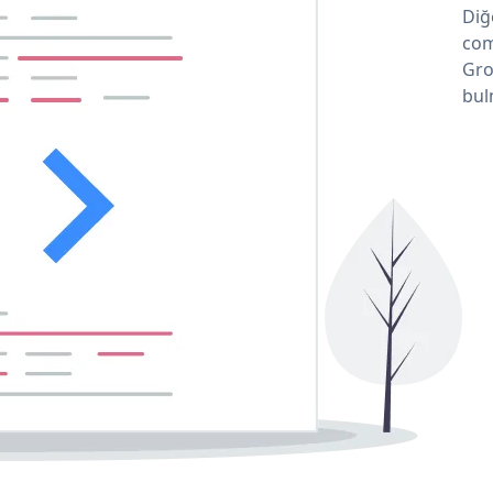
Diğ
com
Gro
bul