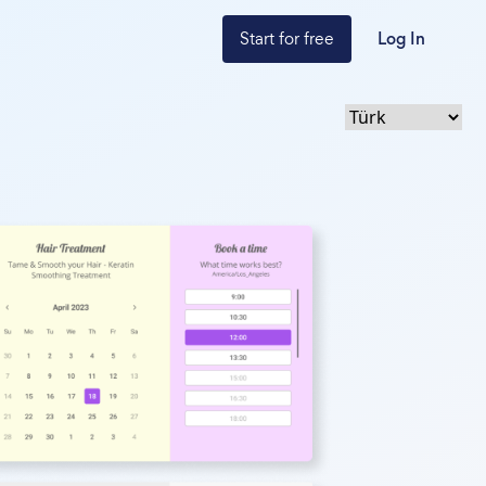
Start for free
Log In