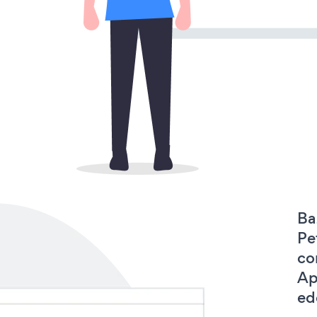
Ba
Pe
co
Ap
ede