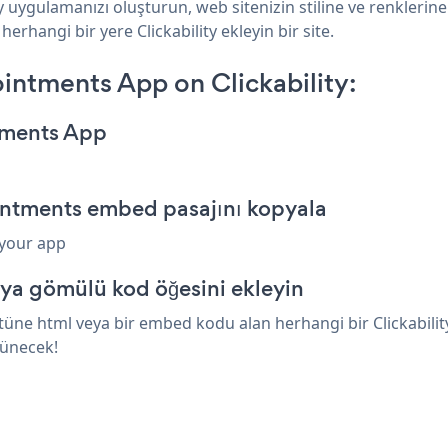
y uygulamanızı oluşturun, web sitenizin stiline ve renkler
erhangi bir yere Clickability ekleyin bir site.
ntments App on Clickability:
tments App
intments embed pasajını kopyala
 your app
eya gömülü kod öğesini ekleyin
e html veya bir embed kodu alan herhangi bir Clickability ö
rünecek!