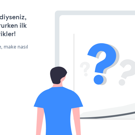
rdiyseniz,
rurken ilk
ikler!
e, make nasıl