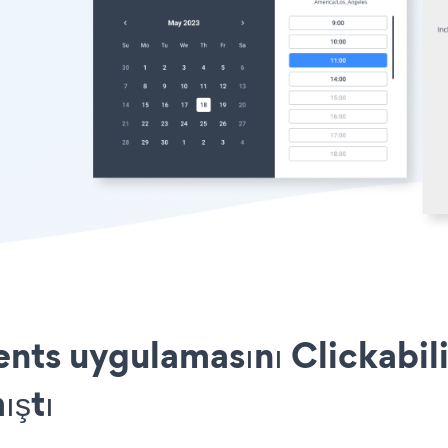
s uygulamasını Clickabilit
ıştı