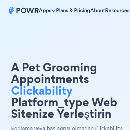
Apps
Plans & Pricing
About
Resources
A Pet Grooming
Appointments
Clickability
Platform_type Web
Sitenize Yerleştirin
Kodlama veya baş ağrısı olmadan Clickability