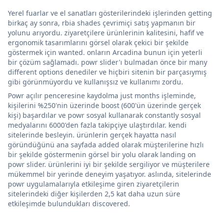
Yerel fuarlar ve el sanatları gösterilerindeki işlerinden getting
birkaç ay sonra, rbia shades çevrimiçi satış yapmanın bir
yolunu arıyordu. ziyaretçilere ürünlerinin kalitesini, hafif ve
ergonomik tasarımlarını görsel olarak çekici bir şekilde
göstermek için wanted. onların Arcadina bunun için yeterli
bir çözüm sağlamadı. powr slider'ı bulmadan önce bir many
different options denediler ve hiçbiri sitenin bir parçasıymış
gibi görünmüyordu ve kullanışsız ve kullanımı zordu.
Powr açılır penceresine kaydolma just months işleminde,
kişilerini %250'nin üzerinde boost (600'ün üzerinde gerçek
kişi) başardılar ve powr sosyal kullanarak constantly sosyal
medyalarını 6000'den fazla takipçiye ulaştırdılar. kendi
sitelerinde besleyin. ürünlerin gerçek hayatta nasıl
göründüğünü ana sayfada added olarak müşterilerine hızlı
bir şekilde göstermenin görsel bir yolu olarak landing on
powr slider. ürünlerini iyi bir şekilde sergiliyor ve müşterilere
mükemmel bir yerinde deneyim yaşatıyor. aslında, sitelerinde
powr uygulamalarıyla etkileşime giren ziyaretçilerin
sitelerindeki diğer kişilerden 2,5 kat daha uzun süre
etkileşimde bulundukları discovered.