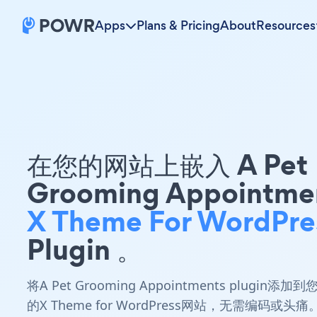
Apps
Plans & Pricing
About
Resources
在您的网站上嵌入 A Pet
Grooming Appointme
X Theme For WordPre
Plugin 。
将A Pet Grooming Appointments plugin添加到
的X Theme for WordPress网站，无需编码或头痛