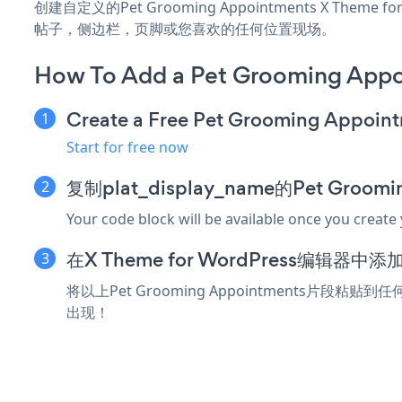
创建自定义的Pet Grooming Appointments X Theme
帖子，侧边栏，页脚或您喜欢的任何位置现场。
How To Add a Pet Grooming Appo
Create a Free Pet Grooming Appoin
Start for free now
复制plat_display_name的Pet Groom
Your code block will be available once you create
在X Theme for WordPress编辑器
将以上Pet Grooming Appointments片段粘贴到
出现！