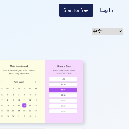
Start for free
Log In