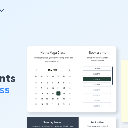
nts
ss
您
。