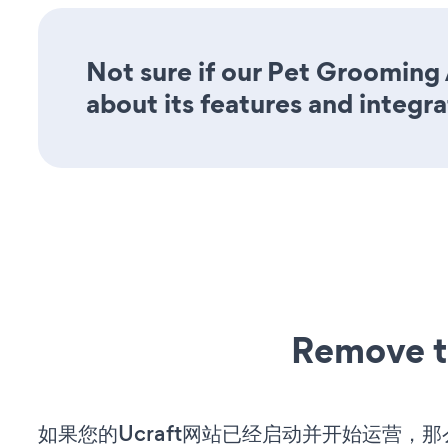
Not sure if our Pet Grooming 
about its features and integra
Remove t
如果您的Ucraft网站已经启动并开始运营，