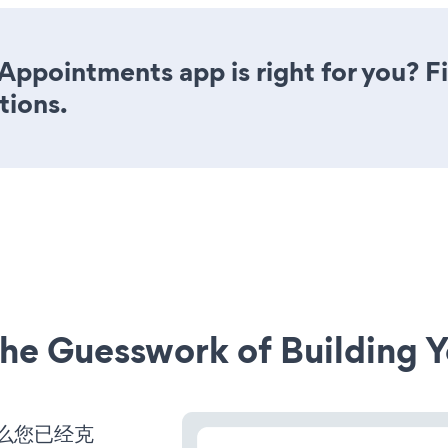
Appointments app is right for you? F
tions.
he Guesswork of Building Y
那么您已经克