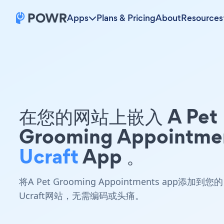
Apps
Plans & Pricing
About
Resources
在您的网站上嵌入 A Pet
Grooming Appointme
Ucraft
App 。
将A Pet Grooming Appointments app添加到您的
Ucraft网站，无需编码或头痛。