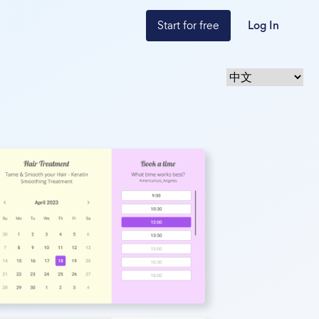
Start for free
Log In