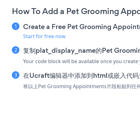
How To Add a Pet Grooming Appo
Create a Free Pet Grooming Appoin
Start for free now
复制plat_display_name的Pet Groom
Your code block will be available once you create
在Ucraft编辑器中添加到html或嵌入代
将以上Pet Grooming Appointments片段粘贴