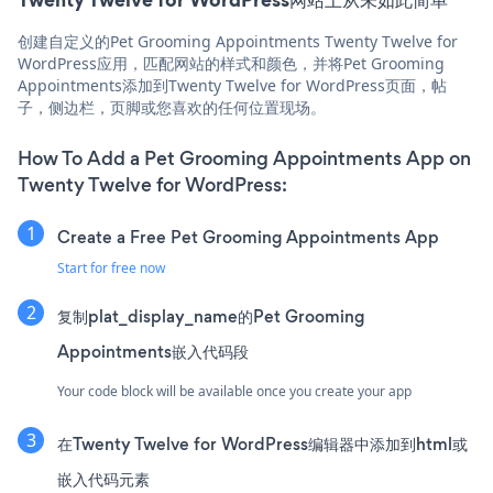
创建自定义的Pet Grooming Appointments Twenty Twelve for
WordPress应用，匹配网站的样式和颜色，并将Pet Grooming
Appointments添加到Twenty Twelve for WordPress页面，帖
子，侧边栏，页脚或您喜欢的任何位置现场。
How To Add a Pet Grooming Appointments App on
Twenty Twelve for WordPress:
Create a Free Pet Grooming Appointments App
Start for free now
复制plat_display_name的Pet Grooming
Appointments嵌入代码段
Your code block will be available once you create your app
在Twenty Twelve for WordPress编辑器中添加到html或
嵌入代码元素