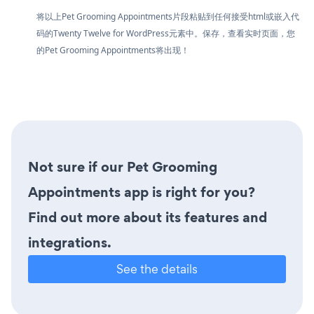
将以上Pet Grooming Appointments片段粘贴到任何接受html或嵌入代
码的Twenty Twelve for WordPress元素中。保存，查看实时页面，您
的Pet Grooming Appointments将出现！
Not sure if our Pet Grooming
Appointments app is right for you?
Find out more about its features and
integrations.
See the details