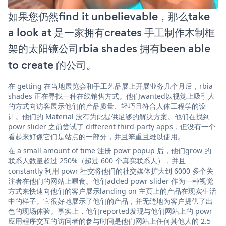
如果您仍然find it unbelievable，那么take
a look at 是一家拥有creates 手工制作木制框
架的太阳镜公司rbia shades 拥有been able
to create 的公司。
在 getting 在当地展览会和手工艺品展上开展业务几个月后，rbia
shades 正在寻找一种在线销售方式。他们wanted以视觉上吸引人
的方式向访客展示他们的产品质量、轻巧且符合人体工程学的设
计。他们的 Material 没有为此提供足够的解决方案。他们在找到
powr slider 之前尝试了 different third-party apps，但没有一个
看起来好像它们是站点的一部分，并且笨重且难以使用。
在 a small amount of time 注册 powr popup 后，他们grow 的
联系人数量超过 250%（超过 600 个真实联系人），并且
constantly 利用 powr 社交将他们的社交媒体扩大到 6000 多个关
注者在他们的网站上喂食。他们added powr slider 作为一种视觉
方式来快速向他们的客户展示landing on 主页上的产品在现实生活
中的样子。它很好地展示了他们的产品，并无缝地为客户提供了出
色的现场体验。事实上，他们reported发现与他们网站上的 powr
应用程序交互的访问者的参与时间是他们网站上任何其他人的 2.5