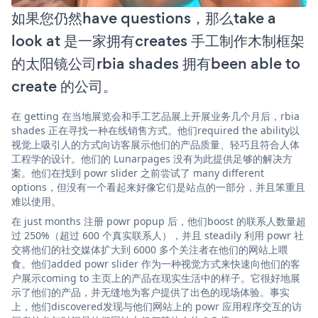
如果您仍然have questions，那么take a
look at 是一家拥有creates 手工制作木制框架
的太阳镜公司rbia shades 拥有been able to
create 的公司。
在 getting 在当地展览会和手工艺品展上开展业务几个月后，rbia
shades 正在寻找一种在线销售方式。他们required the ability以
视觉上吸引人的方式向访客展示他们的产品质量、轻巧且符合人体
工程学的设计。他们的 Lunarpages 没有为此提供足够的解决方
案。他们在找到 powr slider 之前尝试了 many different
options，但没有一个看起来好像它们是站点的一部分，并且笨重且
难以使用。
在 just months 注册 powr popup 后，他们boost 的联系人数量超
过 250%（超过 600 个真实联系人），并且 steadily 利用 powr 社
交将他们的社交媒体扩大到 6000 多个关注者在他们的网站上喂
食。他们added powr slider 作为一种视觉方式来快速向他们的客
户展示coming to 主页上的产品在现实生活中的样子。它很好地展
示了他们的产品，并无缝地为客户提供了出色的现场体验。事实
上，他们discovered发现与他们网站上的 powr 应用程序交互的访