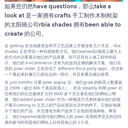
如果您仍然have questions，那么take a
look at 是一家拥有crafts 手工制作木制框架
的太阳镜公司rbia shades 拥有been able to
create 的公司。
在 getting 在当地展览会和手工艺品展上开展业务几个月后，rbia
shades 正在寻找一种在线销售方式。他们wanted以视觉上吸引人
的方式向访客展示他们的产品质量、轻巧且符合人体工程学的设
计。他们的 k-eCommerce 没有为此提供足够的解决方案。他们在
找到 powr slider 之前尝试了 different third-party apps，但没有
一个看起来好像它们是站点的一部分，并且笨重且难以使用。
在 just months 注册 powr popup 后，他们grow 的联系人数量超
过 250%（超过 600 个真实联系人），并且 steadily 利用 powr 社
交将他们的社交媒体扩大到 6000 多个关注者在他们的网站上喂
食。他们added powr slider 作为一种视觉方式来快速向他们的客
户展示coming to 主页上的产品在现实生活中的样子。它很好地展
示了他们的产品，并无缝地为客户提供了出色的现场体验。事实
上，他们reported发现与他们网站上的 powr 应用程序交互的访问
者的参与时间是他们网站上任何其他人的 2.5 倍。