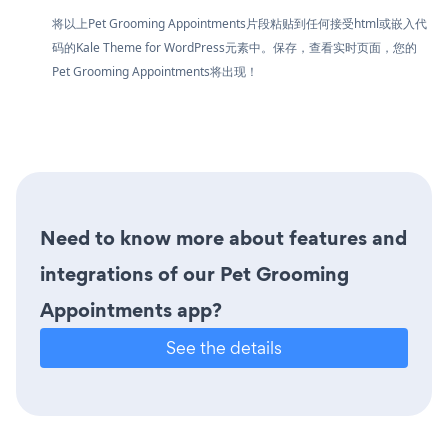
将以上Pet Grooming Appointments片段粘贴到任何接受html或嵌入代
码的Kale Theme for WordPress元素中。保存，查看实时页面，您的
Pet Grooming Appointments将出现！
Need to know more about features and
integrations of our Pet Grooming
Appointments app?
See the details