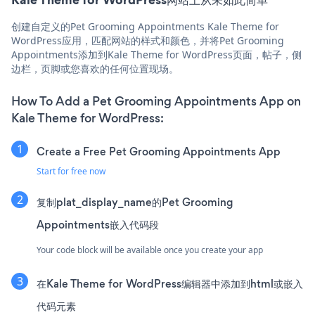
创建自定义的Pet Grooming Appointments Kale Theme for
WordPress应用，匹配网站的样式和颜色，并将Pet Grooming
Appointments添加到Kale Theme for WordPress页面，帖子，侧
边栏，页脚或您喜欢的任何位置现场。
How To Add a Pet Grooming Appointments App on
Kale Theme for WordPress:
Create a Free Pet Grooming Appointments App
Start for free now
复制plat_display_name的Pet Grooming
Appointments嵌入代码段
Your code block will be available once you create your app
在Kale Theme for WordPress编辑器中添加到html或嵌入
代码元素