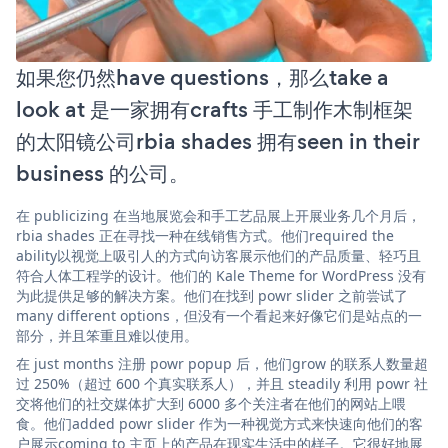
如果您仍然have questions，那么take a
look at 是一家拥有crafts 手工制作木制框架
的太阳镜公司rbia shades 拥有seen in their
business 的公司。
在 publicizing 在当地展览会和手工艺品展上开展业务几个月后，
rbia shades 正在寻找一种在线销售方式。他们required the
ability以视觉上吸引人的方式向访客展示他们的产品质量、轻巧且
符合人体工程学的设计。他们的 Kale Theme for WordPress 没有
为此提供足够的解决方案。他们在找到 powr slider 之前尝试了
many different options，但没有一个看起来好像它们是站点的一
部分，并且笨重且难以使用。
在 just months 注册 powr popup 后，他们grow 的联系人数量超
过 250%（超过 600 个真实联系人），并且 steadily 利用 powr 社
交将他们的社交媒体扩大到 6000 多个关注者在他们的网站上喂
食。他们added powr slider 作为一种视觉方式来快速向他们的客
户展示coming to 主页上的产品在现实生活中的样子。它很好地展