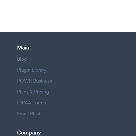
Main
Blog
Plugin Library
POWR Business
Plans & Pricing
HIPAA Forms
Email Blast
Company