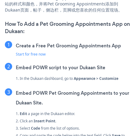
站的样式和颜色，并将Pet Grooming Appointments添加到
Dukaan页面，帖子，侧边栏，页脚或您喜欢的任何位置现场。
How To Add a Pet Grooming Appointments App on
Dukaan:
Create a Free Pet Grooming Appointments App
Start for free now
Embed POWR script to your Dukaan Site
1. In the Dukaan dashboard, go to
Appearance > Customize
Embed POWR Pet Grooming Appointments to your
Dukaan Site.
1.
Edit
a page in the Dukaan editor.
2. Click an
Insert Point.
3. Select
Code
from the list of options.
4. Copy and paste the code below into the text field. Click
Save
to