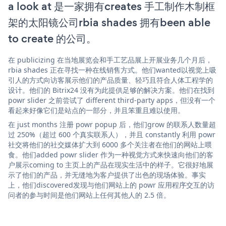
a look at 是一家拥有creates 手工制作木制框
架的太阳镜公司rbia shades 拥有been able
to create 的公司。
在 publicizing 在当地展览会和手工艺品展上开展业务几个月后，
rbia shades 正在寻找一种在线销售方式。他们wanted以视觉上吸
引人的方式向访客展示他们的产品质量、轻巧且符合人体工程学的
设计。他们的 Bitrix24 没有为此提供足够的解决方案。他们在找到
powr slider 之前尝试了 different third-party apps，但没有一个
看起来好像它们是站点的一部分，并且笨重且难以使用。
在 just months 注册 powr popup 后，他们grow 的联系人数量超
过 250%（超过 600 个真实联系人），并且 constantly 利用 powr
社交将他们的社交媒体扩大到 6000 多个关注者在他们的网站上喂
食。他们added powr slider 作为一种视觉方式来快速向他们的客
户展示coming to 主页上的产品在现实生活中的样子。它很好地展
示了他们的产品，并无缝地为客户提供了出色的现场体验。事实
上，他们discovered发现与他们网站上的 powr 应用程序交互的访
问者的参与时间是他们网站上任何其他人的 2.5 倍。