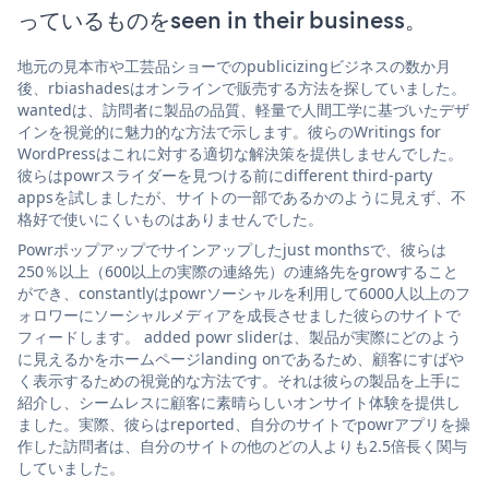
っているものをseen in their business。
地元の見本市や工芸品ショーでのpublicizingビジネスの数か月
後、rbiashadesはオンラインで販売する方法を探していました。
wantedは、訪問者に製品の品質、軽量で人間工学に基づいたデザ
インを視覚的に魅力的な方法で示します。彼らのWritings for
WordPressはこれに対する適切な解決策を提供しませんでした。
彼らはpowrスライダーを見つける前にdifferent third-party
appsを試しましたが、サイトの一部であるかのように見えず、不
格好で使いにくいものはありませんでした。
Powrポップアップでサインアップしたjust monthsで、彼らは
250％以上（600以上の実際の連絡先）の連絡先をgrowすること
ができ、constantlyはpowrソーシャルを利用して6000人以上のフ
ォロワーにソーシャルメディアを成長させました彼らのサイトで
フィードします。 added powr sliderは、製品が実際にどのよう
に見えるかをホームページlanding onであるため、顧客にすばや
く表示するための視覚的な方法です。それは彼らの製品を上手に
紹介し、シームレスに顧客に素晴らしいオンサイト体験を提供し
ました。実際、彼らはreported、自分のサイトでpowrアプリを操
作した訪問者は、自分のサイトの他のどの人よりも2.5倍長く関与
していました。