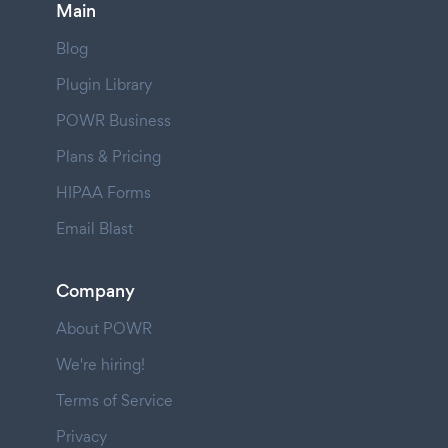
Main
Blog
Plugin Library
POWR Business
Plans & Pricing
HIPAA Forms
Email Blast
Company
About POWR
We're hiring!
Terms of Service
Privacy