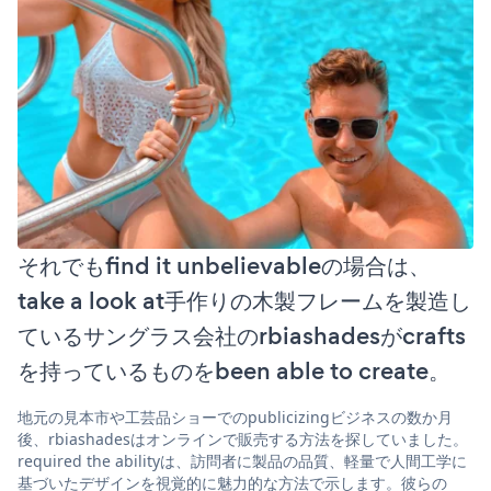
それでもfind it unbelievableの場合は、
take a look at手作りの木製フレームを製造し
ているサングラス会社のrbiashadesがcrafts
を持っているものをbeen able to create。
地元の見本市や工芸品ショーでのpublicizingビジネスの数か月
後、rbiashadesはオンラインで販売する方法を探していました。
required the abilityは、訪問者に製品の品質、軽量で人間工学に
基づいたデザインを視覚的に魅力的な方法で示します。彼らの