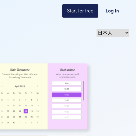
Start for free
Log In