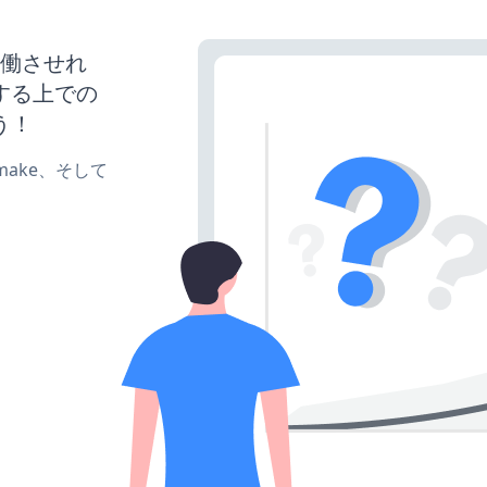
トを稼働させれ
する上での
う！
e、make、そして