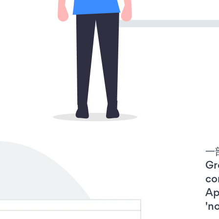
一
Gr
co
A
'