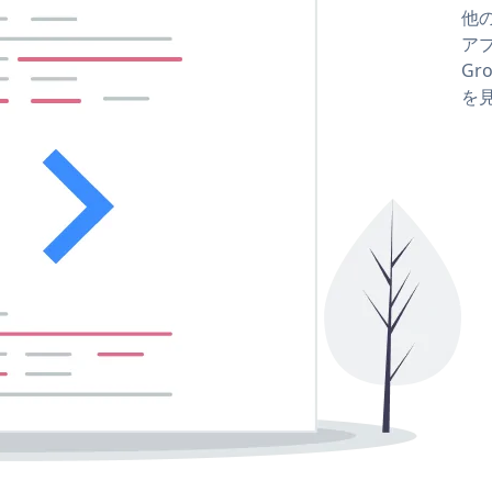
他の
アプ
Gro
を