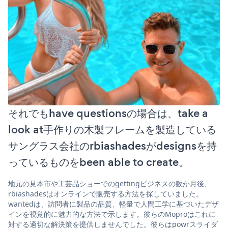
それでもhave questionsの場合は、take a
look at手作りの木製フレームを製造している
サングラス会社のrbiashadesがdesignsを持
っているものをbeen able to create。
地元の見本市や工芸品ショーでのgettingビジネスの数か月後、
rbiashadesはオンラインで販売する方法を探していました。
wantedは、訪問者に製品の品質、軽量で人間工学に基づいたデザ
インを視覚的に魅力的な方法で示します。彼らのMoproはこれに
対する適切な解決策を提供しませんでした。彼らはpowrスライダ