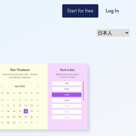
Start for free
Log In