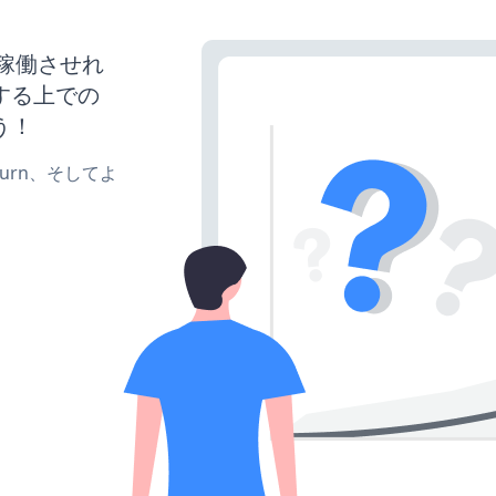
トを稼働させれ
する上での
う！
e、turn、そしてよ