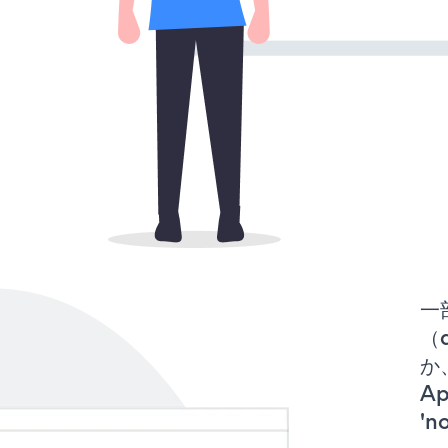
一
（d
か、
A
'