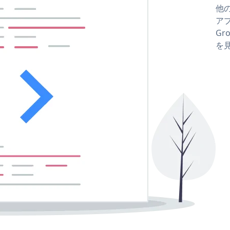
他の
アプ
Gro
を