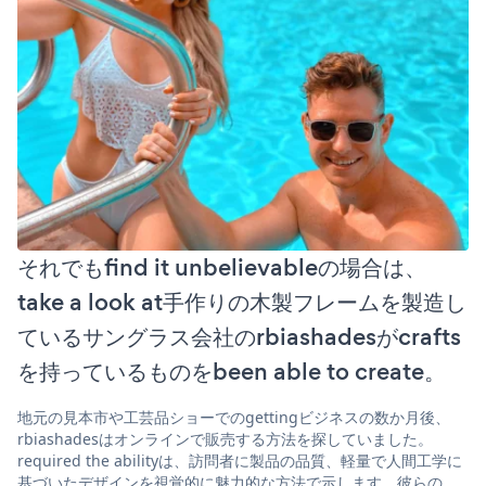
それでもfind it unbelievableの場合は、
take a look at手作りの木製フレームを製造し
ているサングラス会社のrbiashadesがcrafts
を持っているものをbeen able to create。
地元の見本市や工芸品ショーでのgettingビジネスの数か月後、
rbiashadesはオンラインで販売する方法を探していました。
required the abilityは、訪問者に製品の品質、軽量で人間工学に
基づいたデザインを視覚的に魅力的な方法で示します。彼らの