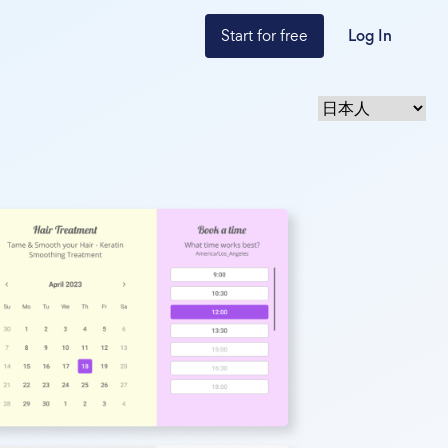
Start for free
Log In