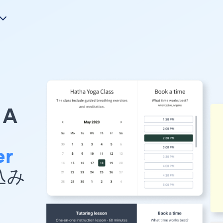
A
er
め込み