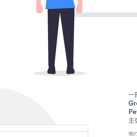
一
Gr
Pe
主
他の