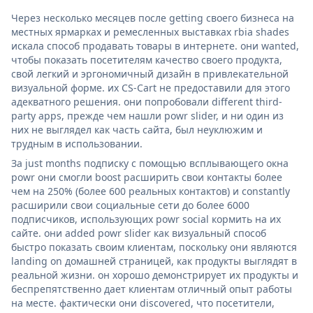
Через несколько месяцев после getting своего бизнеса на
местных ярмарках и ремесленных выставках rbia shades
искала способ продавать товары в интернете. они wanted,
чтобы показать посетителям качество своего продукта,
свой легкий и эргономичный дизайн в привлекательной
визуальной форме. их CS-Cart не предоставили для этого
адекватного решения. они попробовали different third-
party apps, прежде чем нашли powr slider, и ни один из
них не выглядел как часть сайта, был неуклюжим и
трудным в использовании.
За just months подписку с помощью всплывающего окна
powr они смогли boost расширить свои контакты более
чем на 250% (более 600 реальных контактов) и constantly
расширили свои социальные сети до более 6000
подписчиков, использующих powr social кормить на их
сайте. они added powr slider как визуальный способ
быстро показать своим клиентам, поскольку они являются
landing on домашней страницей, как продукты выглядят в
реальной жизни. он хорошо демонстрирует их продукты и
беспрепятственно дает клиентам отличный опыт работы
на месте. фактически они discovered, что посетители,