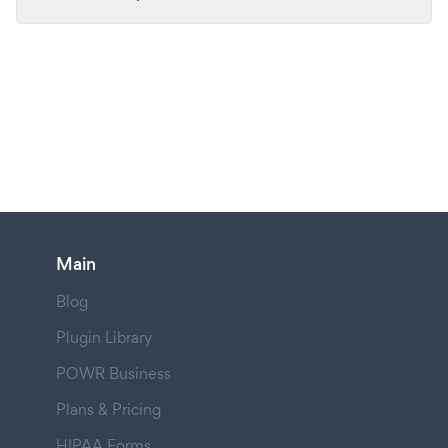
Main
Blog
Plugin Library
POWR Business
Plans & Pricing
HIPAA Forms