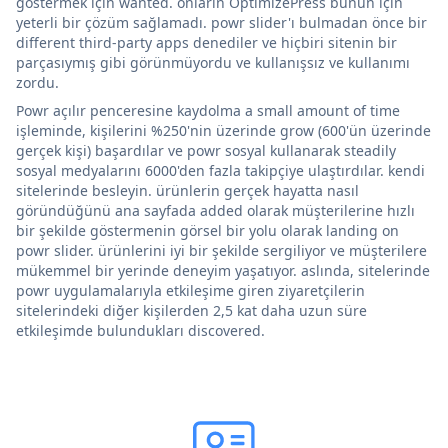
göstermek için wanted. onların OptimizePress bunun için
yeterli bir çözüm sağlamadı. powr slider'ı bulmadan önce bir
different third-party apps denediler ve hiçbiri sitenin bir
parçasıymış gibi görünmüyordu ve kullanışsız ve kullanımı
zordu.
Powr açılır penceresine kaydolma a small amount of time
işleminde, kişilerini %250'nin üzerinde grow (600'ün üzerinde
gerçek kişi) başardılar ve powr sosyal kullanarak steadily
sosyal medyalarını 6000'den fazla takipçiye ulaştırdılar. kendi
sitelerinde besleyin. ürünlerin gerçek hayatta nasıl
göründüğünü ana sayfada added olarak müşterilerine hızlı
bir şekilde göstermenin görsel bir yolu olarak landing on
powr slider. ürünlerini iyi bir şekilde sergiliyor ve müşterilere
mükemmel bir yerinde deneyim yaşatıyor. aslında, sitelerinde
powr uygulamalarıyla etkileşime giren ziyaretçilerin
sitelerindeki diğer kişilerden 2,5 kat daha uzun süre
etkileşimde bulundukları discovered.