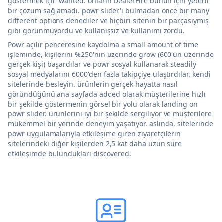
göstermek için wanted. onların DealerFire bunun için yeterli
bir çözüm sağlamadı. powr slider'ı bulmadan önce bir many
different options denediler ve hiçbiri sitenin bir parçasıymış
gibi görünmüyordu ve kullanışsız ve kullanımı zordu.
Powr açılır penceresine kaydolma a small amount of time
işleminde, kişilerini %250'nin üzerinde grow (600'ün üzerinde
gerçek kişi) başardılar ve powr sosyal kullanarak steadily
sosyal medyalarını 6000'den fazla takipçiye ulaştırdılar. kendi
sitelerinde besleyin. ürünlerin gerçek hayatta nasıl
göründüğünü ana sayfada added olarak müşterilerine hızlı
bir şekilde göstermenin görsel bir yolu olarak landing on
powr slider. ürünlerini iyi bir şekilde sergiliyor ve müşterilere
mükemmel bir yerinde deneyim yaşatıyor. aslında, sitelerinde
powr uygulamalarıyla etkileşime giren ziyaretçilerin
sitelerindeki diğer kişilerden 2,5 kat daha uzun süre
etkileşimde bulundukları discovered.