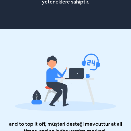
yeteneklere sahiptir.
and to top it off, müşteri desteği mevcuttur at all