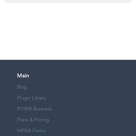
Main
Blog
Plugin Library
POWR Business
Plans & Pricing
HIPAA Forms