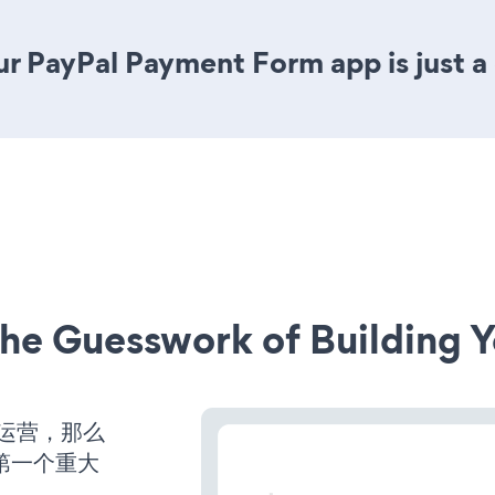
r PayPal Payment Form app is just a 
he Guesswork of Building Y
始运营，那么
第一个重大