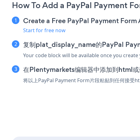
How To Add a PayPal Payment Fo
Create a Free PayPal Payment Form
Start for free now
复制plat_display_name的PayPal P
Your code block will be available once you create
在Plentymarkets编辑器中添加到htm
将以上PayPal Payment Form片段粘贴到任何接受h