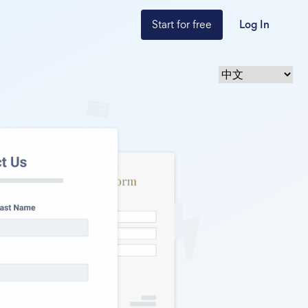
Start for free
Log In