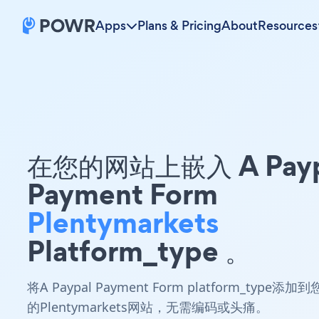
Apps
Plans & Pricing
About
Resources
在您的网站上嵌入 A Payp
Payment Form
Plentymarkets
Platform_type 。
将A Paypal Payment Form platform_type添加到
的Plentymarkets网站，无需编码或头痛。