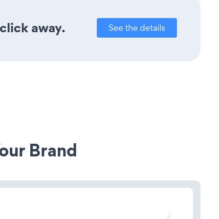
click away.
See the details
our Brand