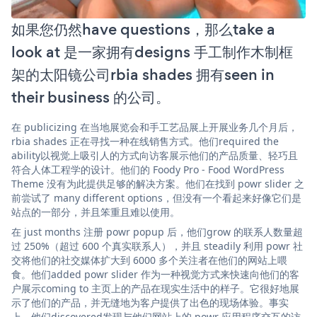
如果您仍然have questions，那么take a
look at 是一家拥有designs 手工制作木制框
架的太阳镜公司rbia shades 拥有seen in
their business 的公司。
在 publicizing 在当地展览会和手工艺品展上开展业务几个月后，
rbia shades 正在寻找一种在线销售方式。他们required the
ability以视觉上吸引人的方式向访客展示他们的产品质量、轻巧且
符合人体工程学的设计。他们的 Foody Pro - Food WordPress
Theme 没有为此提供足够的解决方案。他们在找到 powr slider 之
前尝试了 many different options，但没有一个看起来好像它们是
站点的一部分，并且笨重且难以使用。
在 just months 注册 powr popup 后，他们grow 的联系人数量超
过 250%（超过 600 个真实联系人），并且 steadily 利用 powr 社
交将他们的社交媒体扩大到 6000 多个关注者在他们的网站上喂
食。他们added powr slider 作为一种视觉方式来快速向他们的客
户展示coming to 主页上的产品在现实生活中的样子。它很好地展
示了他们的产品，并无缝地为客户提供了出色的现场体验。事实
上，他们discovered发现与他们网站上的 powr 应用程序交互的访