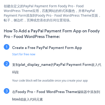
创建自定义的PayPal Payment Form Foody Pro - Food
WordPress Theme应用，匹配网站的样式和颜色，并将PayPal
Payment Form添加到Foody Pro - Food WordPress Theme页面，
帖子，侧边栏，页脚或您喜欢的任何位置现场。
How To Add a PayPal Payment Form App on Foody
Pro - Food WordPress Theme:
Create a Free PayPal Payment Form App
Start for free now
复制plat_display_name的PayPal Payment Form嵌入代
码段
Your code block will be available once you create your app
在Foody Pro - Food WordPress Theme编辑器中添加到
html或嵌入代码元素