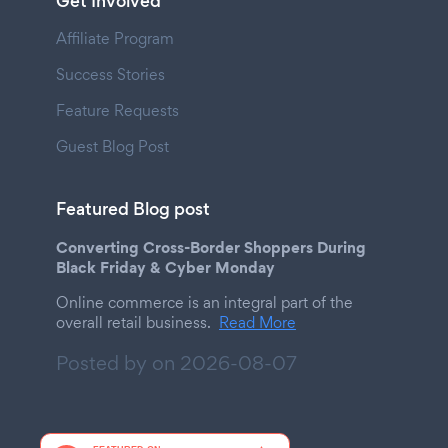
Get Involved
Affiliate Program
Success Stories
Feature Requests
Guest Blog Post
Featured Blog post
Converting Cross-Border Shoppers During
Black Friday & Cyber Monday
Online commerce is an integral part of the
overall retail business.
Read More
Posted by on
2026-08-07