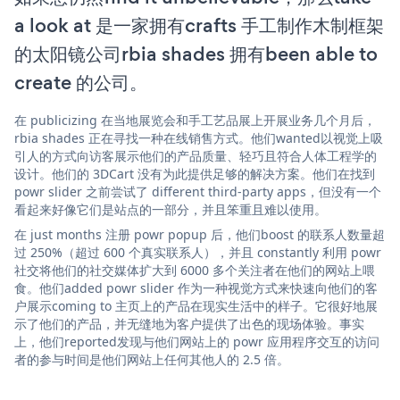
a look at 是一家拥有crafts 手工制作木制框架
的太阳镜公司rbia shades 拥有been able to
create 的公司。
在 publicizing 在当地展览会和手工艺品展上开展业务几个月后，
rbia shades 正在寻找一种在线销售方式。他们wanted以视觉上吸
引人的方式向访客展示他们的产品质量、轻巧且符合人体工程学的
设计。他们的 3DCart 没有为此提供足够的解决方案。他们在找到
powr slider 之前尝试了 different third-party apps，但没有一个
看起来好像它们是站点的一部分，并且笨重且难以使用。
在 just months 注册 powr popup 后，他们boost 的联系人数量超
过 250%（超过 600 个真实联系人），并且 constantly 利用 powr
社交将他们的社交媒体扩大到 6000 多个关注者在他们的网站上喂
食。他们added powr slider 作为一种视觉方式来快速向他们的客
户展示coming to 主页上的产品在现实生活中的样子。它很好地展
示了他们的产品，并无缝地为客户提供了出色的现场体验。事实
上，他们reported发现与他们网站上的 powr 应用程序交互的访问
者的参与时间是他们网站上任何其他人的 2.5 倍。