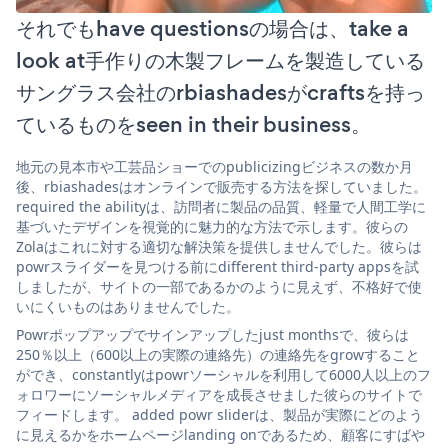
それでもhave questionsの場合は、take a
look at手作りの木製フレームを製造している
サングラス会社のrbiashadesがcraftsを持っ
ているものをseen in their business。
地元の見本市や工芸品ショーでのpublicizingビジネスの数か月
後、rbiashadesはオンラインで販売する方法を探していました。
required the abilityは、訪問者に製品の品質、軽量で人間工学に
基づいたデザインを視覚的に魅力的な方法で示します。彼らの
Zolaはこれに対する適切な解決策を提供しませんでした。彼らは
powrスライダーを見つける前にdifferent third-party appsを試
しましたが、サイトの一部であるかのように見えず、不格好で使
いにくいものはありませんでした。
Powrポップアップでサインアップしたjust monthsで、彼らは
250％以上（600以上の実際の連絡先）の連絡先をgrowすること
ができ、constantlyはpowrソーシャルを利用して6000人以上のフ
ォロワーにソーシャルメディアを成長させました彼らのサイトで
フィードします。 added powr sliderは、製品が実際にどのよう
に見えるかをホームページlanding onであるため、顧客にすばや