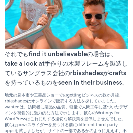
それでもfind it unbelievableの場合は、
take a look at手作りの木製フレームを製造し
ているサングラス会社のrbiashadesがcrafts
を持っているものをseen in their business。
地元の見本市や工芸品ショーでのgettingビジネスの数か月後、
rbiashadesはオンラインで販売する方法を探していました。
wantedは、訪問者に製品の品質、軽量で人間工学に基づいたデザ
インを視覚的に魅力的な方法で示します。彼らのWritings for
WordPressはこれに対する適切な解決策を提供しませんでした。
彼らはpowrスライダーを見つける前にdifferent third-party
appsを試しましたが、サイトの一部であるかのように見えず、不