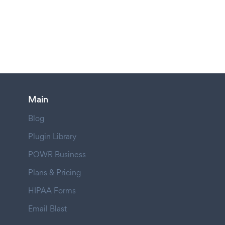
Main
Blog
Plugin Library
POWR Business
Plans & Pricing
HIPAA Forms
Email Blast