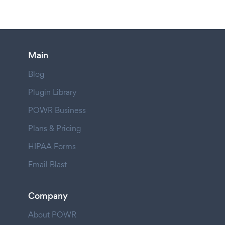
Main
Blog
Plugin Library
POWR Business
Plans & Pricing
HIPAA Forms
Email Blast
Company
About POWR