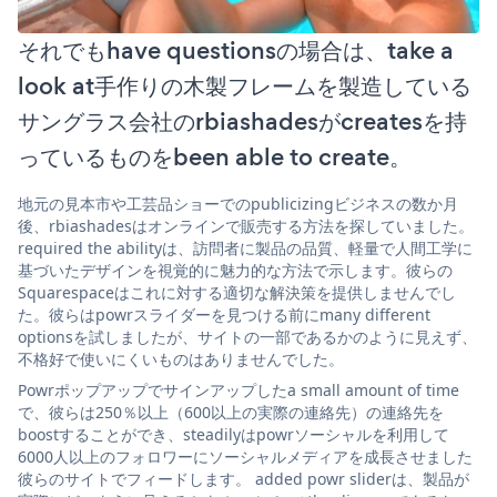
それでもhave questionsの場合は、take a
look at手作りの木製フレームを製造している
サングラス会社のrbiashadesがcreatesを持
っているものをbeen able to create。
地元の見本市や工芸品ショーでのpublicizingビジネスの数か月
後、rbiashadesはオンラインで販売する方法を探していました。
required the abilityは、訪問者に製品の品質、軽量で人間工学に
基づいたデザインを視覚的に魅力的な方法で示します。彼らの
Squarespaceはこれに対する適切な解決策を提供しませんでし
た。彼らはpowrスライダーを見つける前にmany different
optionsを試しましたが、サイトの一部であるかのように見えず、
不格好で使いにくいものはありませんでした。
Powrポップアップでサインアップしたa small amount of time
で、彼らは250％以上（600以上の実際の連絡先）の連絡先を
boostすることができ、steadilyはpowrソーシャルを利用して
6000人以上のフォロワーにソーシャルメディアを成長させました
彼らのサイトでフィードします。 added powr sliderは、製品が