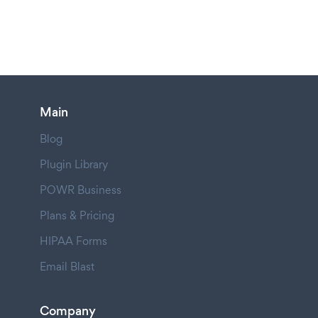
Main
Blog
Plugin Library
POWR Business
Plans & Pricing
HIPAA Forms
Email Blast
Company