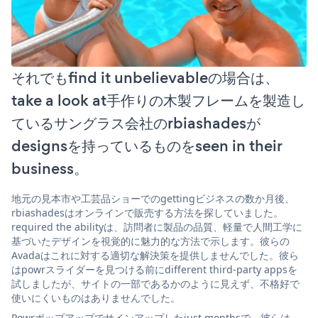
それでもfind it unbelievableの場合は、
take a look at手作りの木製フレームを製造し
ているサングラス会社のrbiashadesが
designsを持っているものをseen in their
business。
地元の見本市や工芸品ショーでのgettingビジネスの数か月後、
rbiashadesはオンラインで販売する方法を探していました。
required the abilityは、訪問者に製品の品質、軽量で人間工学に
基づいたデザインを視覚的に魅力的な方法で示します。彼らの
Avadaはこれに対する適切な解決策を提供しませんでした。彼ら
はpowrスライダーを見つける前にdifferent third-party appsを
試しましたが、サイトの一部であるかのように見えず、不格好で
使いにくいものはありませんでした。
Powrポップアップでサインアップしたjust monthsで、彼らは