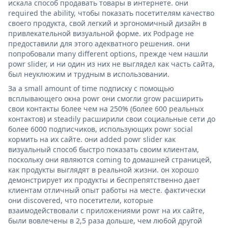
искала способ продавать товары в интернете. они
required the ability, чтобы показать посетителям качество
своего продукта, свой легкий и эргономичный дизайн в
привлекательной визуальной форме. их Podpage не
предоставили для этого адекватного решения. они
попробовали many different options, прежде чем нашли
powr slider, и ни один из них не выглядел как часть сайта,
был неуклюжим и трудным в использовании.
За a small amount of time подписку с помощью
всплывающего окна powr они смогли grow расширить
свои контакты более чем на 250% (более 600 реальных
контактов) и steadily расширили свои социальные сети до
более 6000 подписчиков, использующих powr social
кормить на их сайте. они added powr slider как
визуальный способ быстро показать своим клиентам,
поскольку они являются coming to домашней страницей,
как продукты выглядят в реальной жизни. он хорошо
демонстрирует их продукты и беспрепятственно дает
клиентам отличный опыт работы на месте. фактически
они discovered, что посетители, которые
взаимодействовали с приложениями powr на их сайте,
были вовлечены в 2,5 раза дольше, чем любой другой