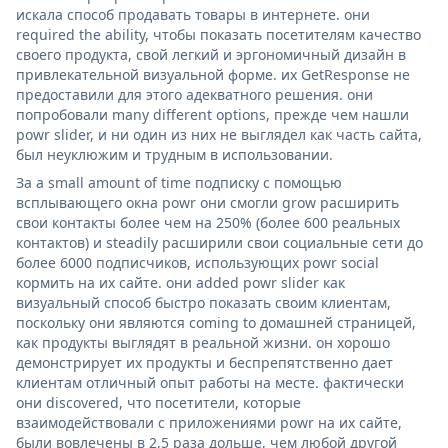
искала способ продавать товары в интернете. они
required the ability, чтобы показать посетителям качество
своего продукта, свой легкий и эргономичный дизайн в
привлекательной визуальной форме. их GetResponse не
предоставили для этого адекватного решения. они
попробовали many different options, прежде чем нашли
powr slider, и ни один из них не выглядел как часть сайта,
был неуклюжим и трудным в использовании.
За a small amount of time подписку с помощью
всплывающего окна powr они смогли grow расширить
свои контакты более чем на 250% (более 600 реальных
контактов) и steadily расширили свои социальные сети до
более 6000 подписчиков, использующих powr social
кормить на их сайте. они added powr slider как
визуальный способ быстро показать своим клиентам,
поскольку они являются coming to домашней страницей,
как продукты выглядят в реальной жизни. он хорошо
демонстрирует их продукты и беспрепятственно дает
клиентам отличный опыт работы на месте. фактически
они discovered, что посетители, которые
взаимодействовали с приложениями powr на их сайте,
были вовлечены в 2,5 раза дольше, чем любой другой