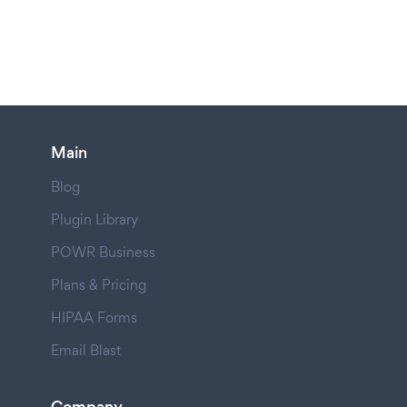
Main
Blog
Plugin Library
POWR Business
Plans & Pricing
HIPAA Forms
Email Blast