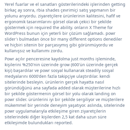
Yerel fuarlar ve el sanatları gösterilerindeki işlerinden getting
birkaç ay sonra, rbia shades çevrimiçi satış yapmanın bir
yolunu arıyordu. ziyaretçilere ürünlerinin kalitesini, hafif ve
ergonomik tasarımlarını görsel olarak çekici bir şekilde
göstermek için required the ability. onların X Theme for
WordPress bunun için yeterli bir çözüm sağlamadı. powr
slider'ı bulmadan önce bir many different options denediler
ve hiçbiri sitenin bir parçasıymış gibi görünmüyordu ve
kullanışsız ve kullanımı zordu.
Powr açılır penceresine kaydolma just months işleminde,
kişilerini %250'nin üzerinde grow (600'ün üzerinde gerçek
kişi) başardılar ve powr sosyal kullanarak steadily sosyal
medyalarını 6000'den fazla takipçiye ulaştırdılar. kendi
sitelerinde besleyin. ürünlerin gerçek hayatta nasıl
göründüğünü ana sayfada added olarak müşterilerine hızlı
bir şekilde göstermenin görsel bir yolu olarak landing on
powr slider. ürünlerini iyi bir şekilde sergiliyor ve müşterilere
mükemmel bir yerinde deneyim yaşatıyor. aslında, sitelerinde
powr uygulamalarıyla etkileşime giren ziyaretçilerin
sitelerindeki diğer kişilerden 2,5 kat daha uzun süre
etkileşimde bulundukları reported.